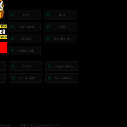
BNI
BRI
Permata
BJB
JAGO
SeaBank
Allobank
OVO
ShopeePay
Lain-lain
Telkomsel
RIVASI
|
PERSETUJUAN COOKIES