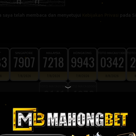
a saya telah membaca dan menyetujui
Kebijakan Privasi
pada Sit
Y
SINGAPORE
MALAYSIA
HONGKONG
TOTO MACAU1300
TOTO
83
7907
7218
9943
0342
2
26
7/8/2026
7/8/2026
7/8/2026
8/8/2026
TOTO MACAU2300
TOTO MACAU0000
9141
4072
7/8/2026
8/8/2026