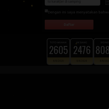
Dengan ini saya menyatakan bahw
TOTO WUHAN
HK SIANG
SYDNE
2605
2476
80
8/8/2026
8/8/2026
8/8/20