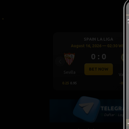
UEFA CHAMPIONS LEAGUE QUALIF
August 12, 2026 — 01:30 WIB
0 : 0
Previous
BET NOW
SK Sturm
Fener
Graz
-0.5
0.95
0.5
0
TELEGRA
Daftar
Login