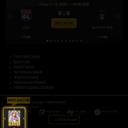
August 12, 2026 — 02:00 WIB
0 : 0
Previous
Next
BET NOW
Lyon
Sparta Praha
S
1
0.86
-1
0.96
TENTANG KAMI
BANTUAN
PERATURAN
INFORMASI BANK
HUBUNGI KAMI
KEBIJAKAN PRIVASI
PERSETUJUAN COOKIES
INFO GACOR
© 2015 - 2026 Copyright MAHONGBET.
All Rights Reserved.
LAPOR PUSAT