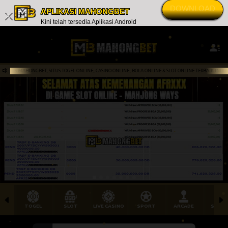
DOWNLOAD
APLIKASI MAHONGBET
x
Kini telah tersedia Aplikasi Android
SITUS MAHONGBET, SITUS TOGEL ONLINE, CASINO ONLINE, BOLA ONLINE & SLOT ONLINE TERBAIK INDON
TOGEL
SLOT
LIVE CASINO
SPORT
ARCADE
SABU