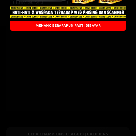
TOTO MACAU2200
07-08-2026
9178
MENANG BERAPAPUN PASTI DIBAYAR
UEFA CHAMPIONS LEAGUE QUALIFIERS