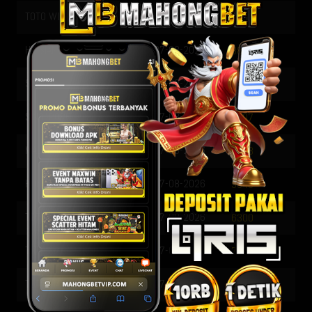
TOTO WUHAN
08-08-2026
6989
HK SIANG
07-08-2026
8867
SYDNEY
07-08-2026
7440
SINGAPORE
07-08-2026
7907
MALAYSIA
07-08-2026
7218
HONGKONG
07-08-2026
9943
TOTO MACAU1300
07-08-2026
6300
TOTO MACAU1600
07-08-2026
7875
TOTO MACAU1900
07-08-2026
6303